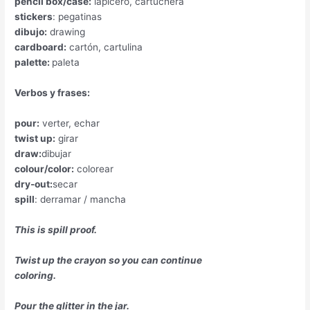
pencil box/case:
lapicero, cartuchera
stickers
: pegatinas
dibujo:
drawing
cardboard:
cartón, cartulina
palette:
paleta
Verbos y frases:
pour:
verter, echar
twist up:
girar
draw:
dibujar
colour/color:
colorear
dry-out:
secar
spill
: derramar / mancha
This is spill proof.
Twist up the crayon so you can continue
coloring.
Pour the glitter in the jar.