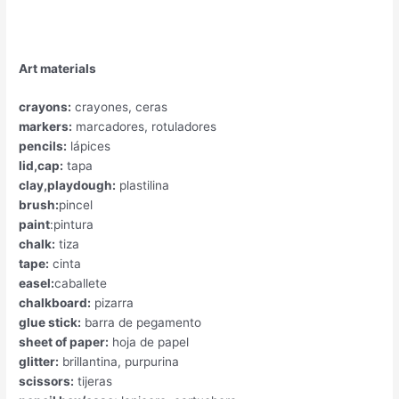
Art materials
crayons:
crayones, ceras
markers:
marcadores, rotuladores
pencils:
lápices
lid,cap:
tapa
clay,playdough:
plastilina
brush:
pincel
paint
:pintura
chalk:
tiza
tape:
cinta
easel:
caballete
chalkboard:
pizarra
glue stick:
barra de pegamento
sheet of paper:
hoja de papel
glitter:
brillantina, purpurina
scissors:
tijeras