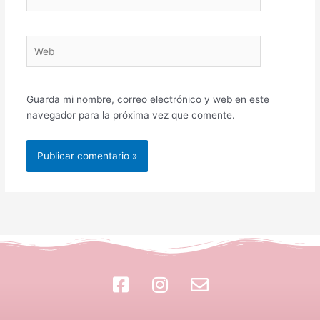
electrónico*
Web
Guarda mi nombre, correo electrónico y web en este
navegador para la próxima vez que comente.
F
I
E
a
n
n
c
s
v
e
t
e