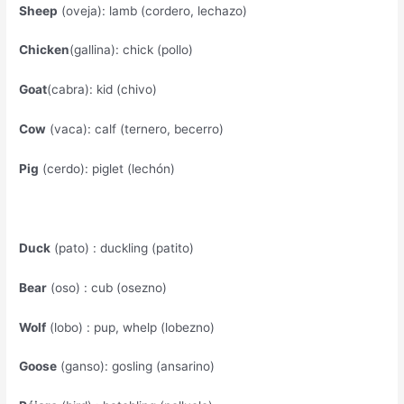
Sheep
(oveja): lamb (cordero, lechazo)
Chicken
(gallina): chick (pollo)
Goat
(cabra): kid (chivo)
Cow
(vaca): calf (ternero, becerro)
Pig
(cerdo): piglet (lechón)
Duck
(pato) : duckling (patito)
Bear
(oso) : cub (osezno)
Wolf
(lobo) : pup, whelp (lobezno)
Goose
(ganso): gosling (ansarino)