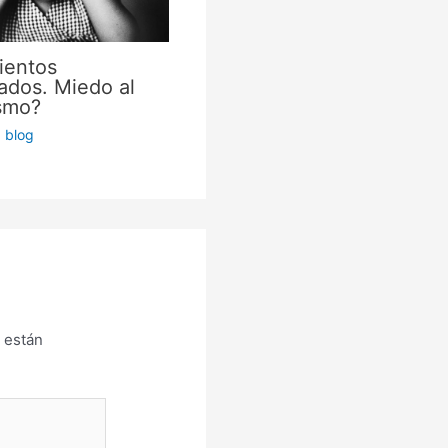
ientos
ados. Miedo al
ismo?
,
blog
 están