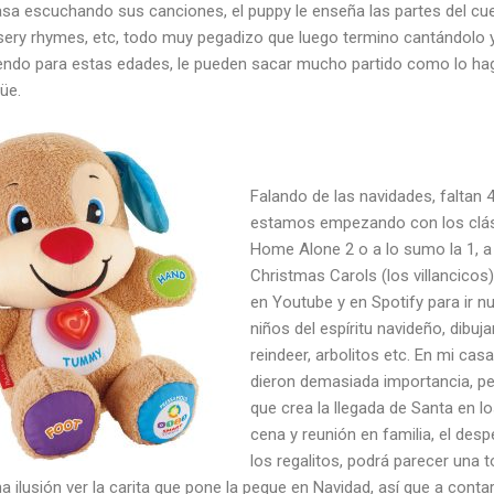
sa escuchando sus canciones, el puppy le enseña las partes del cu
sery rhymes, etc, todo muy pegadizo que luego termino cantándolo y
endo para estas edades, le pueden sacar mucho partido como lo ha
üe.
Falando de las navidades, faltan 4
estamos empezando con los clás
Home Alone 2 o a lo sumo la 1, a
Christmas Carols (los villancico
en Youtube y en Spotify para ir nu
niños del espíritu navideño, dibuja
reindeer, arbolitos etc. En mi cas
dieron demasiada importancia, per
que crea la llegada de Santa en lo
cena y reunión en familia, el desp
los regalitos, podrá parecer una t
ilusión ver la carita que pone la peque en Navidad, así que a contar