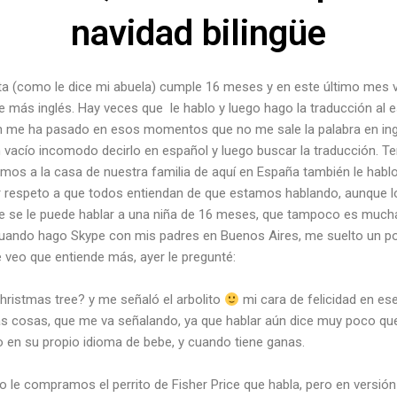
navidad bilingüe
 (como le dice mi abuela) cumple 16 meses y en este último mes 
más inglés. Hay veces que le hablo y luego hago la traducción al e
n me ha pasado en esos momentos que no me sale la palabra en ing
n vacío incomodo decirlo en español y luego buscar la traducción. T
os a la casa de nuestra familia de aquí en España también le habl
r respeto a que todos entiendan de que estamos hablando, aunque lo
e se le puede hablar a una niña de 16 meses, que tampoco es mucha 
uando hago Skype con mis padres en Buenos Aires, me suelto un p
e veo que entiende más, ayer le pregunté:
hristmas tree? y me señaló el arbolito
mi cara de felicidad en e
s cosas, que me va señalando, ya que hablar aún dice muy poco que
 en su propio idioma de bebe, y cuando tiene ganas.
 le compramos el perrito de Fisher Price que habla, pero en versión i