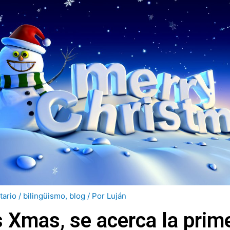
tario
/
bilingüismo
,
blog
/ Por
Luján
's Xmas, se acerca la prim