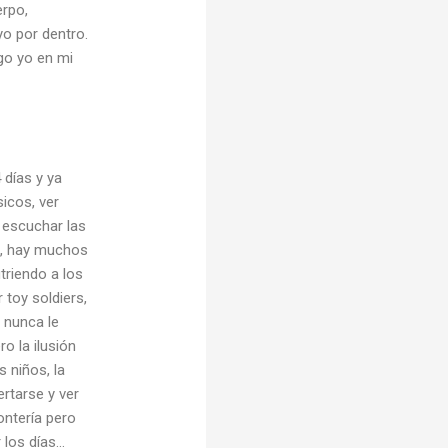
erpo,
o por dentro.
go yo en mi
 días y ya
icos, ver
 escuchar las
s), hay muchos
triendo a los
r toy soldiers,
a nunca le
o la ilusión
s niños, la
ertarse y ver
ontería pero
 los días…