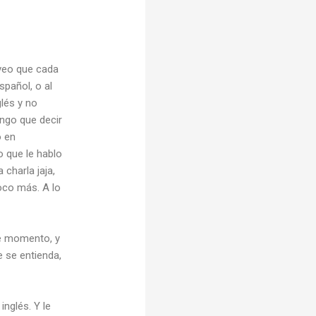
veo que cada
spañol, o al
lés y no
engo que decir
o en
 que le hablo
charla jaja,
oco más. A lo
se momento, y
 se entienda,
nglés. Y le