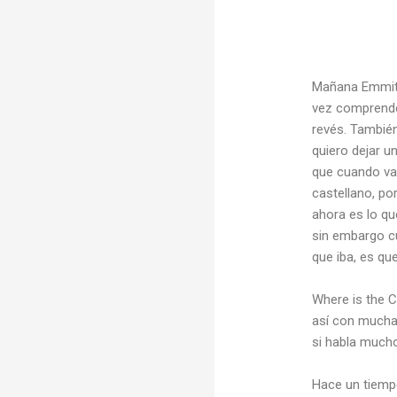
Mañana Emmita
vez comprende 
revés. Tambié
quiero dejar u
que cuando vam
castellano, po
ahora es lo qu
sin embargo c
que iba, es qu
Where is the C
así con mucha
si habla mucho
Hace un tiempo